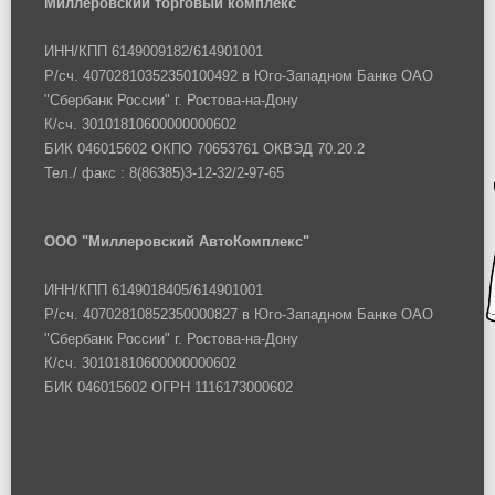
Миллеровский торговый комплекс
ИНН/КПП 6149009182/614901001
Р/сч. 40702810352350100492 в Юго-Западном Банке ОАО
"Сбербанк России" г. Ростова-на-Дону
К/сч. 30101810600000000602
БИК 046015602 ОКПО 70653761 ОКВЭД 70.20.2
Тел./ факс : 8(86385)3-12-32/2-97-65
ООО "Миллеровский АвтоКомплекс"
ИНН/КПП 6149018405/614901001
Р/сч. 40702810852350000827 в Юго-Западном Банке ОАО
"Сбербанк России" г. Ростова-на-Дону
К/сч. 30101810600000000602
БИК 046015602 ОГРН 1116173000602