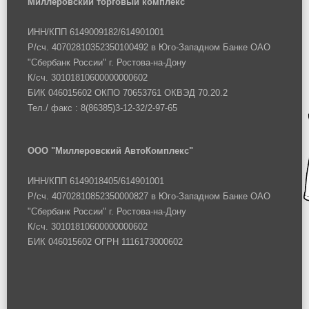
Миллеровский торговый комплекс
ИНН/КПП 6149009182/614901001
Р/сч. 40702810352350100492 в Юго-Западном Банке ОАО
"Сбербанк России" г. Ростова-на-Дону
К/сч. 30101810600000000602
БИК 046015602 ОКПО 70653761 ОКВЭД 70.20.2
Тел./ факс : 8(86385)3-12-32/2-97-65
ООО "Миллеровский АвтоКомплекс"
ИНН/КПП 6149018405/614901001
Р/сч. 40702810852350000827 в Юго-Западном Банке ОАО
"Сбербанк России" г. Ростова-на-Дону
К/сч. 30101810600000000602
БИК 046015602 ОГРН 1116173000602