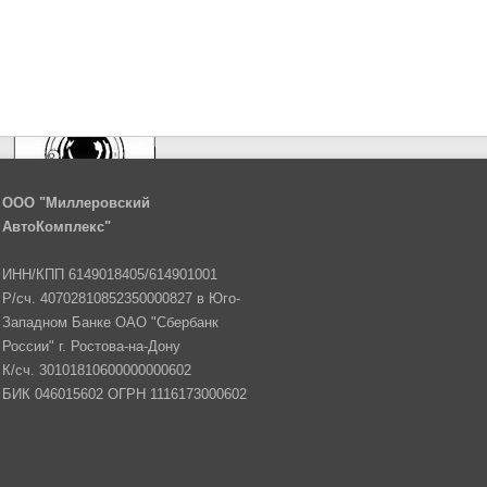
ООО "Миллеровский
АвтоКомплекс"
ИНН/КПП 6149018405/614901001
Р/сч. 40702810852350000827 в Юго-
Западном Банке ОАО "Сбербанк
России" г. Ростова-на-Дону
К/сч. 30101810600000000602
БИК 046015602 ОГРН 1116173000602