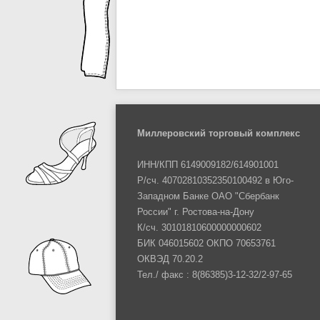
Миллеровский торговый комплекс
ИНН/КПП 6149009182/614901001
Р/сч. 40702810352350100492 в Юго-
Западном Банке ОАО "Сбербанк
России" г. Ростова-на-Дону
К/сч. 30101810600000000602
БИК 046015602 ОКПО 70653761
ОКВЭД 70.20.2
Тел./ факс : 8(86385)3-12-32/2-97-65