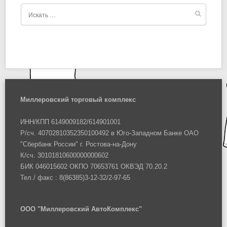
Миллеровский торговый комплекс
ИНН/КПП 6149009182/614901001
Р/сч. 40702810352350100492 в Юго-Западном Банке ОАО
"Сбербанк России" г. Ростова-на-Дону
К/сч. 30101810600000000602
БИК 046015602 ОКПО 70653761 ОКВЭД 70.20.2
Тел./ факс : 8(86385)3-12-32/2-97-65
ООО "Миллеровский АвтоКомплекс"