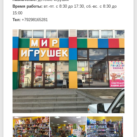
Время работы:
вт.-пт. c 8:30 до 17:30, сб.-вс. c 8:30 до
15:00
Тел:
+79298165281