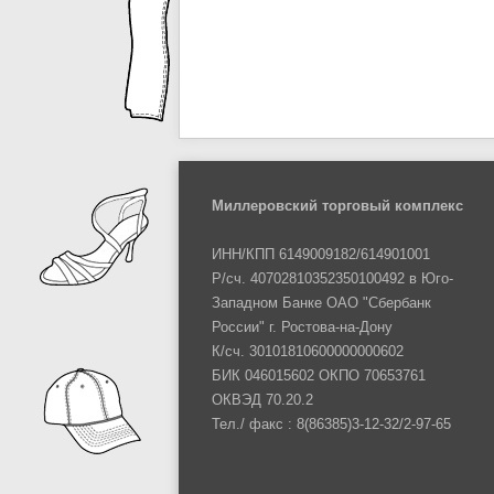
Миллеровский торговый комплекс
ИНН/КПП 6149009182/614901001
Р/сч. 40702810352350100492 в Юго-
Западном Банке ОАО "Сбербанк
России" г. Ростова-на-Дону
К/сч. 30101810600000000602
БИК 046015602 ОКПО 70653761
ОКВЭД 70.20.2
Тел./ факс : 8(86385)3-12-32/2-97-65