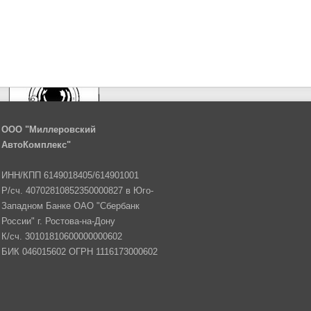
ООО "Миллеровский
АвтоКомплекс"
ИНН/КПП 6149018405/614901001
Р/сч. 40702810852350000827 в Юго-
Западном Банке ОАО "Сбербанк
России" г. Ростова-на-Дону
К/сч. 30101810600000000602
БИК 046015602 ОГРН 1116173000602