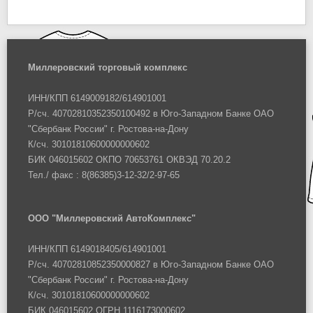
Миллеровский торговый комплекс
ИНН/КПП 6149009182/614901001
Р/сч. 40702810352350100492 в Юго-Западном Банке ОАО
"Сбербанк России" г. Ростова-на-Дону
К/сч. 30101810600000000602
БИК 046015602 ОКПО 70653761 ОКВЭД 70.20.2
Тел./ факс : 8(86385)3-12-32/2-97-65
ООО "Миллеровский АвтоКомплекс"
ИНН/КПП 6149018405/614901001
Р/сч. 40702810852350000827 в Юго-Западном Банке ОАО
"Сбербанк России" г. Ростова-на-Дону
К/сч. 30101810600000000602
БИК 046015602 ОГРН 1116173000602