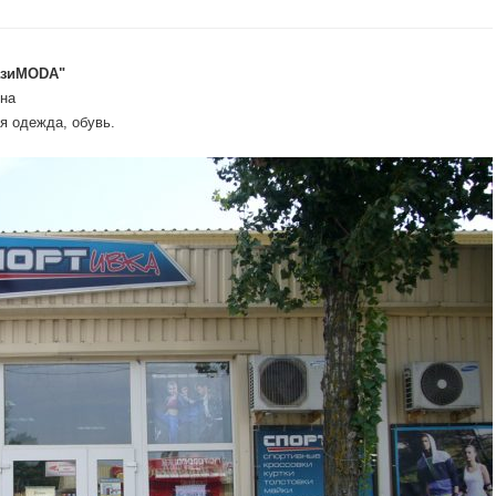
азиMODA"
на
я одежда, обувь.