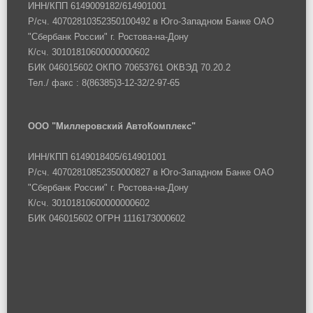
ИНН/КПП 6149009182/614901001
Р/сч. 40702810352350100492 в Юго-Западном Банке ОАО
"Сбербанк России" г. Ростова-на-Дону
К/сч. 30101810600000000602
БИК 046015602 ОКПО 70653761 ОКВЭД 70.20.2
Тел./ факс : 8(86385)3-12-32/2-97-65
ООО "Миллеровский АвтоКомплекс"
ИНН/КПП 6149018405/614901001
Р/сч. 40702810852350000827 в Юго-Западном Банке ОАО
"Сбербанк России" г. Ростова-на-Дону
К/сч. 30101810600000000602
БИК 046015602 ОГРН 1116173000602