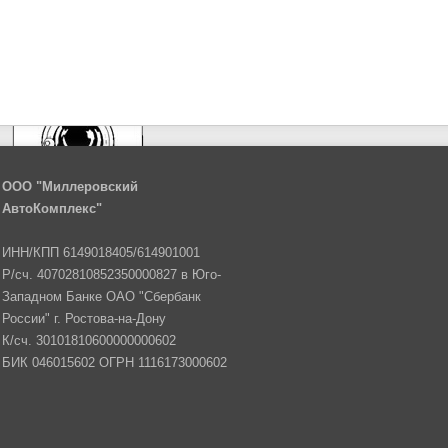
ООО "Миллеровский
АвтоКомплекс"
ИНН/КПП 6149018405/614901001
Р/сч. 40702810852350000827 в Юго-
Западном Банке ОАО "Сбербанк
России" г. Ростова-на-Дону
К/сч. 30101810600000000602
БИК 046015602 ОГРН 1116173000602