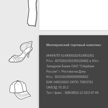
Миллеровский торговый комплекс
ИНН/КПП 6149009182/614901001
Р/сч. 40702810352350100492 в Юго-
Западном Банке ОАО "Сбербанк
России" г. Ростова-на-Дону
К/сч. 30101810600000000602
БИК 046015602 ОКПО 70653761
ОКВЭД 70.20.2
Тел./ факс : 8(86385)3-12-32/2-97-65