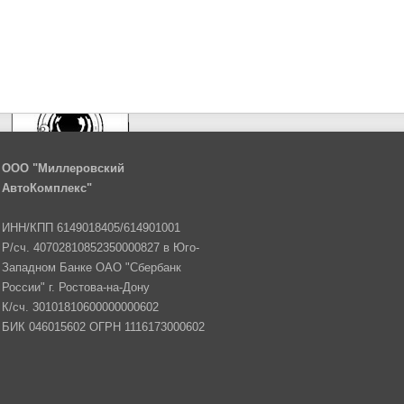
ООО "Миллеровский
АвтоКомплекс"
ИНН/КПП 6149018405/614901001
Р/сч. 40702810852350000827 в Юго-
Западном Банке ОАО "Сбербанк
России" г. Ростова-на-Дону
К/сч. 30101810600000000602
БИК 046015602 ОГРН 1116173000602