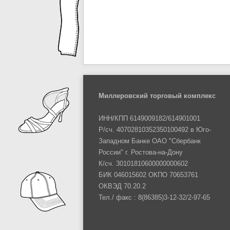
Миллеровский торговый комплекс
ИНН/КПП 6149009182/614901001
Р/сч. 40702810352350100492 в Юго-
Западном Банке ОАО "Сбербанк
России" г. Ростова-на-Дону
К/сч. 30101810600000000602
БИК 046015602 ОКПО 70653761
ОКВЭД 70.20.2
Тел./ факс : 8(86385)3-12-32/2-97-65