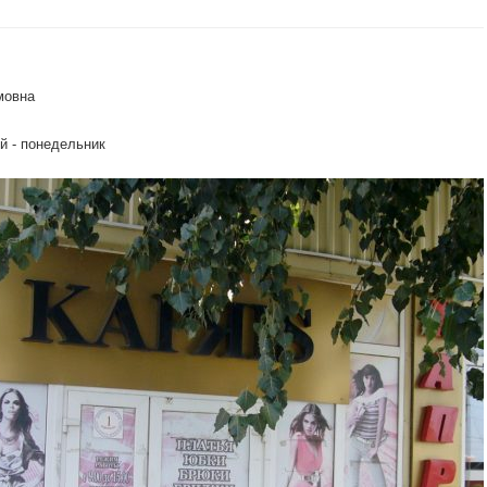
мовна
й - понедельник