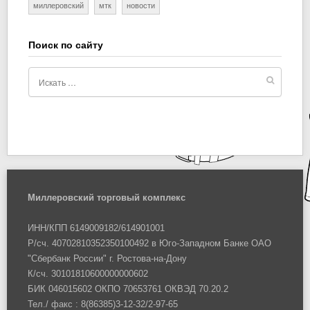
миллеровский
мтк
новости
Поиск по сайту
Миллеровский торговый комплекс
ИНН/КПП 6149009182/614901001
Р/сч. 40702810352350100492 в Юго-Западном Банке ОАО
"Сбербанк России" г. Ростова-на-Дону
К/сч. 30101810600000000602
БИК 046015602 ОКПО 70653761 ОКВЭД 70.20.2
Тел./ факс : 8(86385)3-12-32/2-97-65