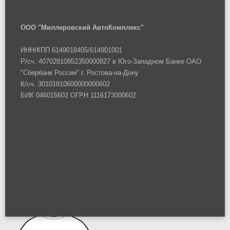
ООО "Миллеровский АвтоКомплекс"
ИНН/КПП 6149018405/614901001
Р/сч. 40702810852350000827 в Юго-Западном Банке ОАО
"Сбербанк России" г. Ростова-на-Дону
К/сч. 30101810600000000602
БИК 046015602 ОГРН 1116173000602