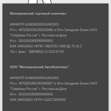
Миллеровский торговый комплекс
ИНН/КПП 6149009182/614901001
Р/сч. 40702810352350100492 в Юго-Западном Банке ОАО
"Сбербанк России" г. Ростова-на-Дону
К/сч. 30101810600000000602
БИК 046015602 ОКПО 70653761 ОКВЭД 70.20.2
Тел./ факс : 8(86385)3-12-32/2-97-65
ООО "Миллеровский АвтоКомплекс"
ИНН/КПП 6149018405/614901001
Р/сч. 40702810852350000827 в Юго-Западном Банке ОАО
"Сбербанк России" г. Ростова-на-Дону
К/сч. 30101810600000000602
БИК 046015602 ОГРН 1116173000602