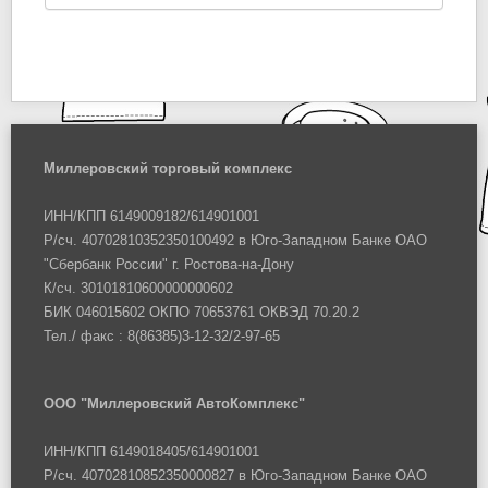
Миллеровский торговый комплекс
ИНН/КПП 6149009182/614901001
Р/сч. 40702810352350100492 в Юго-Западном Банке ОАО
"Сбербанк России" г. Ростова-на-Дону
К/сч. 30101810600000000602
БИК 046015602 ОКПО 70653761 ОКВЭД 70.20.2
Тел./ факс : 8(86385)3-12-32/2-97-65
ООО "Миллеровский АвтоКомплекс"
ИНН/КПП 6149018405/614901001
Р/сч. 40702810852350000827 в Юго-Западном Банке ОАО