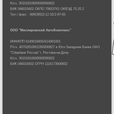
К/сч. 30101810600000000602
БИК 046015602 ОКПО 70653761 ОКВЭД 70.20.2
Тел./ факс : 8(86385)3-12-32/2-97-65
ООО "Миллеровский АвтоКомплекс"
ИНН/КПП 6149018405/614901001
Р/сч. 40702810852350000827 в Юго-Западном Банке ОАО
"Сбербанк России" г. Ростова-на-Дону
К/сч. 30101810600000000602
БИК 046015602 ОГРН 1116173000602